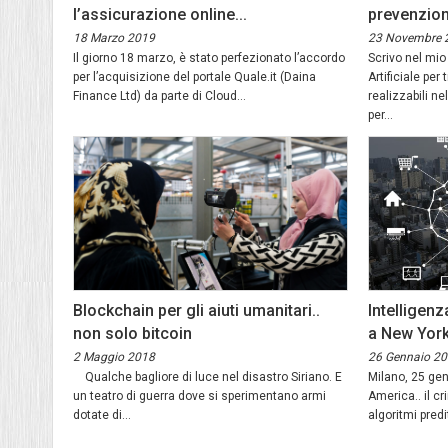
l’assicurazione online...
prevenzione
18 Marzo 2019
23 Novembre 
Il giorno 18 marzo, è stato perfezionato l’accordo
Scrivo nel mio
per l’acquisizione del portale Quale.it (Daina
Artificiale per
Finance Ltd) da parte di Cloud...
realizzabili n
per...
Blockchain per gli aiuti umanitari..
Intelligenz
non solo bitcoin
a New York
2 Maggio 2018
26 Gennaio 2
Qualche bagliore di luce nel disastro Siriano. E
Milano, 25 gen
un teatro di guerra dove si sperimentano armi
America.. il c
dotate di...
algoritmi predit