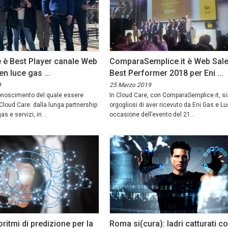
 è Best Player canale Web
ComparaSemplice.it è Web Sal
en luce gas ...
Best Performer 2018 per Eni ...
9
25 Marzo 2019
onoscimento del quale essere
In Cloud Care, con ComparaSemplice.it, s
 Cloud Care: dalla lunga partnership
orgogliosi di aver ricevuto da Eni Gas e Lu
as e servizi, in...
occasione dell’evento del 21...
ritmi di predizione per la
Roma si(cura): ladri catturati co