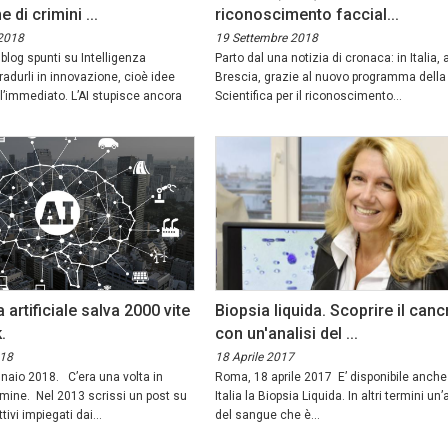
 di crimini ...
riconoscimento faccial...
2018
19 Settembre 2018
 blog spunti su Intelligenza
Parto dal una notizia di cronaca: in Italia, 
 tradurli in innovazione, cioè idee
Brescia, grazie al nuovo programma della 
ell’immediato. L’AI stupisce ancora
Scientifica per il riconoscimento...
a artificiale salva 2000 vite
Biopsia liquida. Scoprire il canc
.
con un'analisi del ...
018
18 Aprile 2017
naio 2018. C’era una volta in
Roma, 18 aprile 2017 E’ disponibile anche
rimine. Nel 2013 scrissi un post su
Italia la Biopsia Liquida. In altri termini un’
tivi impiegati dai...
del sangue che è...