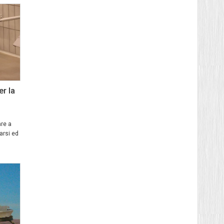
er la
are a
arsi ed