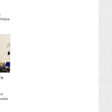
a
Polizia
ro
 in
analisi