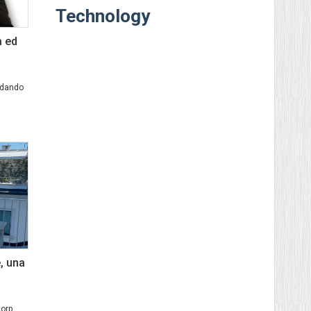
Technology
a ed
odando
, una
orp,