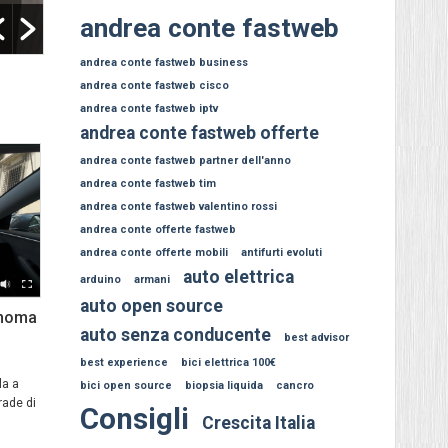
andrea conte fastweb
andrea conte fastweb business
andrea conte fastweb cisco
andrea conte fastweb iptv
andrea conte fastweb offerte
andrea conte fastweb partner dell'anno
andrea conte fastweb tim
andrea conte fastweb valentino rossi
andrea conte offerte fastweb
andrea conte offerte mobili
antifurti evoluti
auto elettrica
arduino
armani
auto open source
onoma
auto senza conducente
best advisor
best experience
bici elettrica 100€
la a
bici open source
biopsia liquida
cancro
rade di
Consigli
Crescita Italia