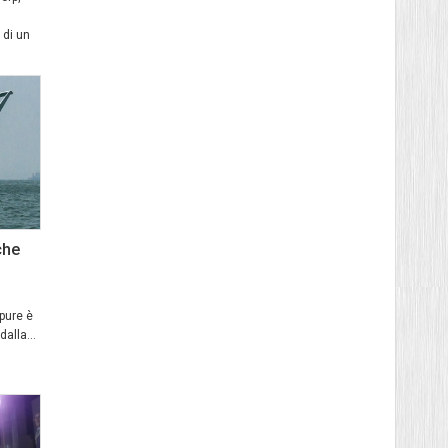
 di un
che
pure è
alla...