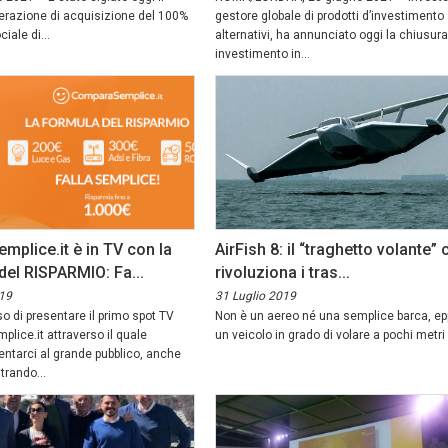
perazione di acquisizione del 100%
gestore globale di prodotti d’investimento
iale di...
alternativi, ha annunciato oggi la chiusura
investimento in...
plice.it è in TV con la
AirFish 8: il “traghetto volante” 
l RISPARMIO: Fa...
rivoluziona i tras...
19
31 Luglio 2019
o di presentare il primo spot TV
Non è un aereo né una semplice barca, ep
lice.it attraverso il quale
un veicolo in grado di volare a pochi metri d
ntarci al grande pubblico, anche
rando...