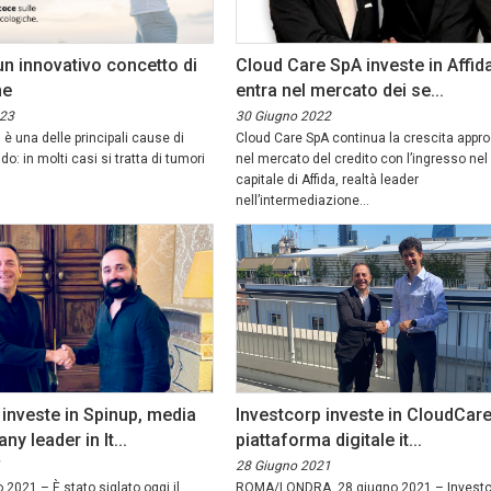
n innovativo concetto di
Cloud Care SpA investe in Affid
ne
entra nel mercato dei se...
023
30 Giugno 2022
, è una delle principali cause di
Cloud Care SpA continua la crescita appr
: in molti casi si tratta di tumori
nel mercato del credito con l’ingresso nel
capitale di Affida, realtà leader
nell’intermediazione...
investe in Spinup, media
Investcorp investe in CloudCare
y leader in It...
piattaforma digitale it...
1
28 Giugno 2021
 2021 – È stato siglato oggi il
ROMA/LONDRA, 28 giugno 2021 – Investc