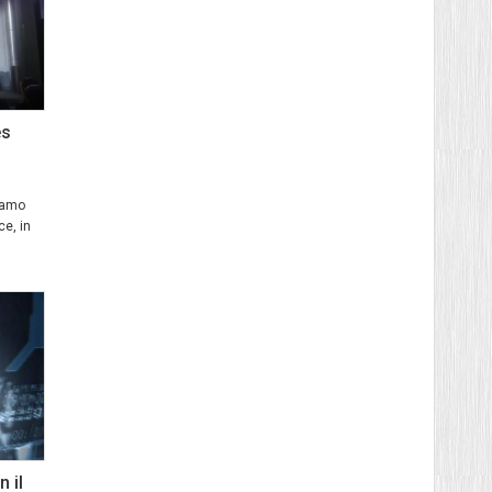
es
iamo
ce, in
n il