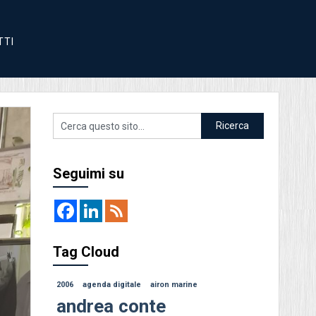
TTI
SENZA CATEGORIA
Seguimi su
Tag Cloud
Cloud Care diventa Innova 
2006
agenda digitale
By Andrea Conte
airon marine
/ 1 Ottobre 2024
andrea conte