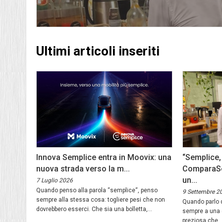
Ultimi articoli inseriti
Innova Semplice entra in Moovix: una
“Semplice,
nuova strada verso la m...
ComparaSem
un...
7 Luglio 2026
Quando penso alla parola “semplice“, penso
9 Settembre 2
sempre alla stessa cosa: togliere pesi che non
Quando parlo d
dovrebbero esserci. Che sia una bolletta,...
sempre a una c
preziosa che..