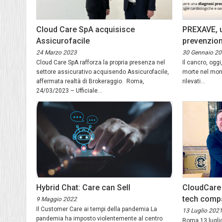
Cloud Care SpA acquisisce
PREXAVE, u
Assicurofacile
prevenzio
24 Marzo 2023
30 Gennaio 2
Cloud Care SpA rafforza la propria presenza nel
Il cancro, oggi
settore assicurativo acquisendo Assicurofacile,
morte nel mondo
affermata realtà di Brokeraggio. Roma,
rilevati...
24/03/2023 – Ufficiale...
Hybrid Chat: Care can Sell
CloudCare 
tech compan
9 Maggio 2022
Il Customer Care ai tempi della pandemia La
13 Luglio 202
pandemia ha imposto violentemente al centro
Roma 13 luglio