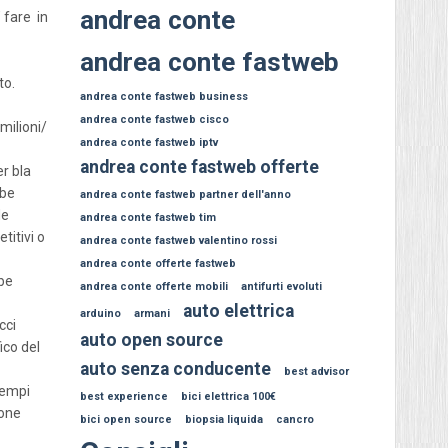
andrea conte
 fare in
andrea conte fastweb
to.
andrea conte fastweb business
andrea conte fastweb cisco
milioni/
andrea conte fastweb iptv
andrea conte fastweb offerte
r bla
be
andrea conte fastweb partner dell'anno
de
andrea conte fastweb tim
titivi o
andrea conte fastweb valentino rossi
andrea conte offerte fastweb
bbe
andrea conte offerte mobili
antifurti evoluti
auto elettrica
arduino
armani
cci
auto open source
ico del
auto senza conducente
best advisor
sempi
best experience
bici elettrica 100€
ione
bici open source
biopsia liquida
cancro