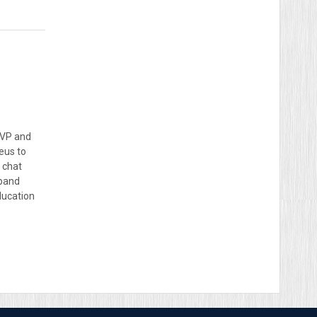
s VP and
eus to
 chat
dband
ducation