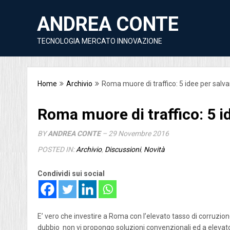
ANDREA CONTE
TECNOLOGIA MERCATO INNOVAZIONE
Home
Archivio
Roma muore di traffico: 5 idee per salva
Roma muore di traffico: 5 id
BY
ANDREA CONTE
– 29 Novembre 2016
POSTED IN:
Archivio
,
Discussioni
,
Novità
Condividi sui social
E’ vero che investire a Roma con l’elevato tasso di corruzion
dubbio non vi propongo soluzioni convenzionali ed a elevato 