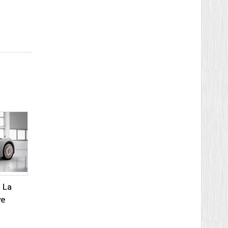
 La
ve