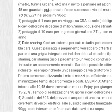
(metro, funivie urbane, etc) ma vi invito a pensare ad azioni 
48 ore guardate
qui
,
pensate fosse successo a via del muro
TO DO LIST
nei prossimi 90gg:
1) pedaggio di 1 euro per chi viaggia su GRA da solo ( obbli
Ricavi dell’ordine di decine di milioni/anno. Riduzione stimata
2) pedaggio di 10 euro per ingresso giornaliero ZTL , con ecce
anno
3)
Ride sharing.
Cioè un sistema per cui i cittadini potrebbe
bla car) . Questi passaggi a pagamento verrebbero offerti 
parte di una griglia integrata ed indicherebbe al cittadino i
sharing, car sharing (uso a pagamento un veicolo condiviso, c
inlcusi in un abbonamento mensile. Sarebbe possibile ottimiz
richieste: esempio richiedo un passaggio da via cristoforo 
l’intero percorso utilizzando il mix di mezzi piu efficiente: r
minimizzare tempi di percorrenza e costi. ESEMPIO: Attendi 
intorno alle 10,48 dove troverai un mezzo Enjoy per giungere 
15-20% . Tempo di realizzazione 90 giorni. ricavi dell’ordine
4) Sussidio del 30% del prezzo di acquisto di uno tra i mezzi
divertenti di veicoli elettrici. Tale sussidio sarebbe finanzia
90gg. costi interamente finanziati dai ricavi di cui sopra.