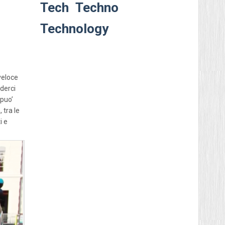
Tech
Techno
Technology
veloce
nderci
 puo’
 tra le
i e