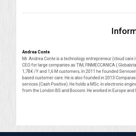
Inform
Andrea Conte
Mr. Andrea Conte is a technology entrepreneur (cloud care.it
CEO for large companies as TIM, FINMECCANICA ( Globalst
1,7B€ /Y and 1,6 M customers, In 2011 he founded Servicei
based customer care. He is also founded in 2013 Comparasemp
services (Cash Positive). He holds a MSc. in electronic en
from the London BS and Bocconi. He worked in Europe and USA