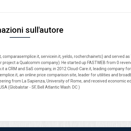
azioni sull'autore
, comparasemplice.it, servicein.it, yeldo, rocherchainetc) and served a
ar project a Qualcomm company). He started up FASTWEB from 0 reven
n.it a CRM and SaS company, in 2012 Cloud-Care.it, leading company for
lice.it, an online price comparison site, leader for utilities and broa
gineering from La Sapienza, University of Rome, and received economic e
 (Globalstar - SF, Bell Atlantic Wash. DC )