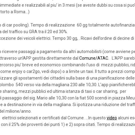
immediate e realizzabili al piu’ in 3 mesi (se aveste dubbi su cosa si puo’
 torto a Roma…)
go di car pooling). Tempo di realizzazione 60 gg totalmente autofinanzia
 del traffico su GRA tra il 20 ed 30%.
zione dei veicoli elettrici. Tempo 30 gg, . Ricavi dell’ordine di decine di 
ro ricevere passaggi a pagamento da altri automobilisti (come avviene pe
attraverso un’APP gestita direttamente dal
Comune/ATAC.
L’APP sareb
l percorso piu’ breve ed economico combinando l’uso di mezzi pubblici, ri
ome enjoy o car2go, vedi dopo) o a limite un taxi. Il tutto a prezzi compe
zare gli spostamenti dei cittadini sulla base di una pianificazione delle
colombo 540 verso via della magliana 230 alle 10,30. L’app pianifichere
ide sharing, mezzi pubblici ed ultima istanza di taxi o car sharing, per
passaggio del sig. Mario alle 10,30 con la fiat 500 scendi in piazza Meu
a destinazione in via della magliana. Si ipotizza una riduzione del traff
 del milione/anno.
 elettrici selezionati e certificati dal Comune. …In questo
video
alcuni e
to con il 25% dei proventi dei punti 1) e 2) sopra citati. Tempo di realizzaz