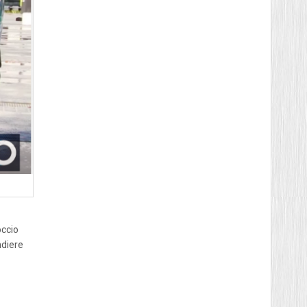
occio
ndiere