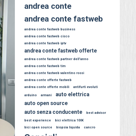
andrea conte
andrea conte fastweb
andrea conte fastweb business
andrea conte fastweb cisco
andrea conte fastweb iptv
andrea conte fastweb offerte
andrea conte fastweb partner dell'anno
andrea conte fastweb tim
andrea conte fastweb valentino rossi
andrea conte offerte fastweb
andrea conte offerte mobili
antifurti evoluti
auto elettrica
arduino
armani
auto open source
auto senza conducente
best advisor
best experience
bici elettrica 100€
bici open source
biopsia liquida
cancro