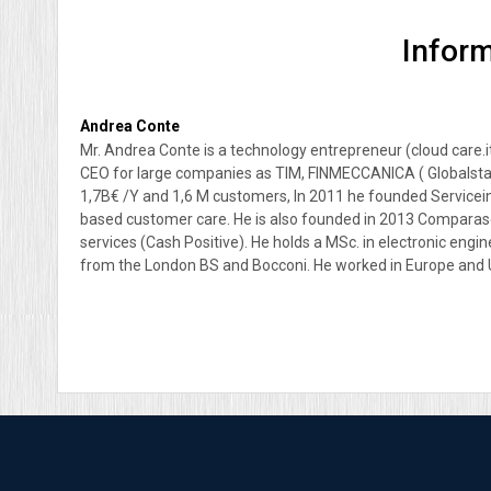
Inform
Andrea Conte
Mr. Andrea Conte is a technology entrepreneur (cloud care.it
CEO for large companies as TIM, FINMECCANICA ( Globalst
1,7B€ /Y and 1,6 M customers, In 2011 he founded Servicei
based customer care. He is also founded in 2013 Comparasemp
services (Cash Positive). He holds a MSc. in electronic en
from the London BS and Bocconi. He worked in Europe and USA