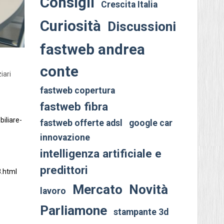
Consigli
Crescita Italia
Curiosità
Discussioni
fastweb andrea
conte
iari
fastweb copertura
fastweb fibra
iliare-
fastweb offerte adsl
google car
innovazione
intelligenza artificiale e
predittori
8.html
Mercato
Novità
lavoro
Parliamone
stampante 3d