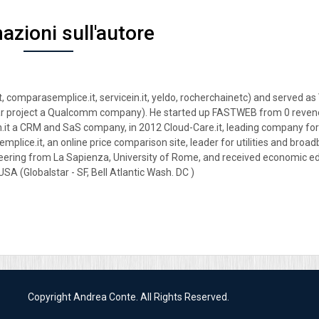
azioni sull'autore
, comparasemplice.it, servicein.it, yeldo, rocherchainetc) and served a
ar project a Qualcomm company). He started up FASTWEB from 0 reven
n.it a CRM and SaS company, in 2012 Cloud-Care.it, leading company for
lice.it, an online price comparison site, leader for utilities and broa
gineering from La Sapienza, University of Rome, and received economic e
 (Globalstar - SF, Bell Atlantic Wash. DC )
Copyright Andrea Conte. All Rights Reserved.