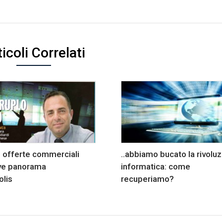
icoli Correlati
 offerte commerciali
..abbiamo bucato la rivolu
ive panorama
informatica: come
olis
recuperiamo?