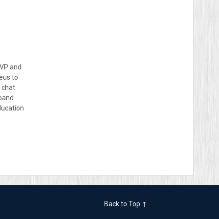
s VP and
eus to
 chat
dband
ducation
Back to Top ↑