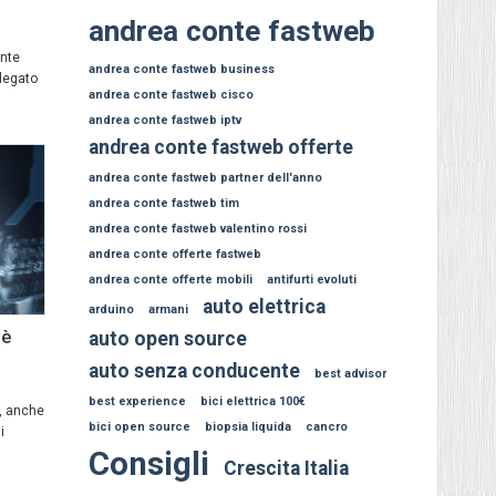
andrea conte fastweb
ente
andrea conte fastweb business
 legato
andrea conte fastweb cisco
andrea conte fastweb iptv
andrea conte fastweb offerte
andrea conte fastweb partner dell'anno
andrea conte fastweb tim
andrea conte fastweb valentino rossi
andrea conte offerte fastweb
andrea conte offerte mobili
antifurti evoluti
auto elettrica
arduino
armani
 è
auto open source
auto senza conducente
best advisor
best experience
bici elettrica 100€
o, anche
bici open source
biopsia liquida
cancro
i
Consigli
Crescita Italia