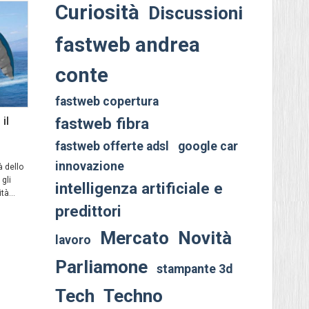
Curiosità
Discussioni
fastweb andrea
conte
fastweb copertura
il
fastweb fibra
fastweb offerte adsl
google car
innovazione
à dello
gli
intelligenza artificiale e
tà...
predittori
Mercato
Novità
lavoro
Parliamone
stampante 3d
Tech
Techno