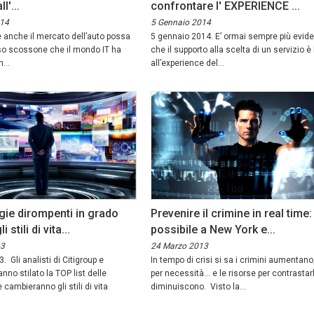
l'...
confrontare l' EXPERIENCE ...
014
5 Gennaio 2014
anche il mercato dell’auto possa
5 gennaio 2014. E’ ormai sempre più evid
sso scossone che il mondo IT ha
che il supporto alla scelta di un servizio è
...
all’experience del...
gie dirompenti in grado
Prevenire il crimine in real time:
 stili di vita...
possibile a New York e...
13
24 Marzo 2013
 Gli analisti di Citigroup e
In tempo di crisi si sa i crimini aumentan
nno stilato la TOP list delle
per necessità… e le risorse per contrastarl
cambieranno gli stili di vita
diminuiscono. Visto la...