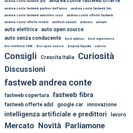
andrea conte fastweb offerte
andrea conte fastweb iptv
andrea conte fastweb partner dell'anno
andrea conte fastweb tim
andrea conte fastweb valentino rossi
andrea conte offerte fastweb
andrea conte offerte mobili
antifurti evoluti
arduino
armani
auto elettrica
auto open source
auto senza conducente
best advisor
best experience
bici elettrica 100€
bici open source
biopsia liquida
cancro
Consigli
Curiosità
Crescita Italia
Discussioni
fastweb andrea conte
fastweb fibra
fastweb copertura
fastweb offerte adsl
google car
innovazione
intelligenza artificiale e predittori
lavoro
Mercato
Novità
Parliamone